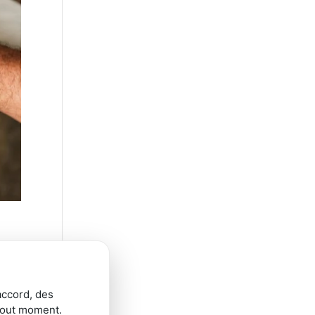
le
accord, des
tout moment.