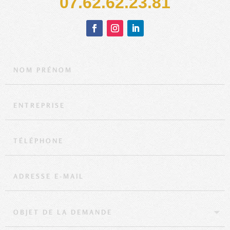
‭07.62.62.23.81‬